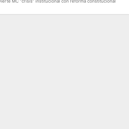
ierte MC “crisis” institucional con reforma constitucional