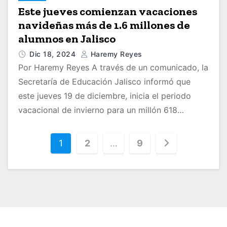
Este jueves comienzan vacaciones
navideñas más de 1.6 millones de
alumnos en Jalisco
Dic 18, 2024
Haremy Reyes
Por Haremy Reyes A través de un comunicado, la
Secretaría de Educación Jalisco informó que
este jueves 19 de diciembre, inicia el periodo
vacacional de invierno para un millón 618…
P
1
2
…
9
a
g
i
n