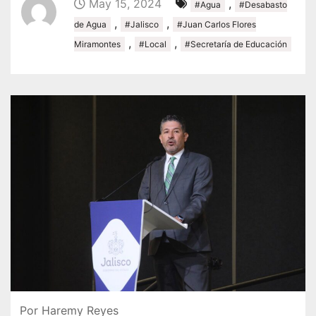
May 15, 2024
,
#Agua
#Desabasto
,
,
de Agua
#Jalisco
#Juan Carlos Flores
,
,
Miramontes
#Local
#Secretaría de Educación
Por Haremy Reyes