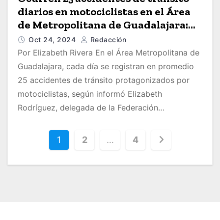
diarios en motociclistas en el Área
de Metropolitana de Guadalajara:
exigen medidas de seguridad y
Oct 24, 2024
Redacción
regulación a las autoridades
Por Elizabeth Rivera En el Área Metropolitana de
Guadalajara, cada día se registran en promedio
25 accidentes de tránsito protagonizados por
motociclistas, según informó Elizabeth
Rodríguez, delegada de la Federación…
P
1
2
…
4
a
g
i
n