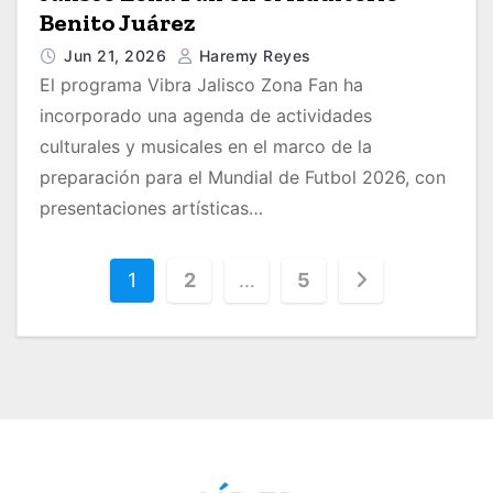
Benito Juárez
Jun 21, 2026
Haremy Reyes
El programa Vibra Jalisco Zona Fan ha
incorporado una agenda de actividades
culturales y musicales en el marco de la
preparación para el Mundial de Futbol 2026, con
presentaciones artísticas…
P
1
2
…
5
a
g
i
n