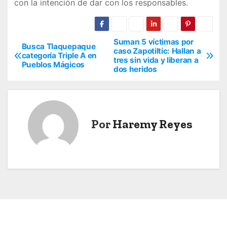
con la intención de dar con los responsables.
Suman 5 víctimas por
N
Busca Tlaquepaque
caso Zapotiltic: Hallan a
categoría Triple A en
tres sin vida y liberan a
a
Pueblos Mágicos
dos heridos
v
e
Por
Haremy Reyes
g
a
c
i
ó