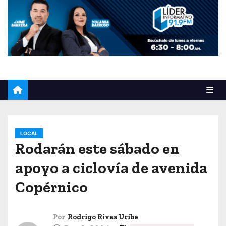
o
LOCAL
Rodarán este sábado en
apoyo a ciclovía de avenida
Copérnico
Por
Rodrigo Rivas Uribe