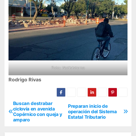
Foto: Notisistema
Rodrigo Rivas
Buscan destrabar
N
Preparan inicio de
ciclovía en avenida
operación del Sistema
Copérnico con queja y
a
Estatal Tributario
amparo
v