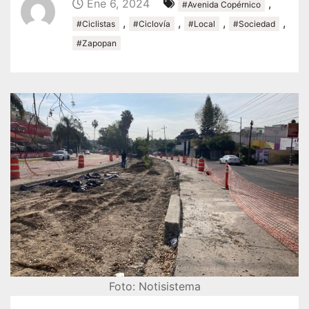
Ene 6, 2024
,
#Avenida Copérnico
,
,
,
,
#Ciclistas
#Ciclovía
#Local
#Sociedad
#Zapopan
Foto: Notisistema