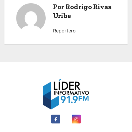
e
Por
Rodrigo Rivas
Uribe
g
a
Reportero
c
i
ó
n
d
e
e
n