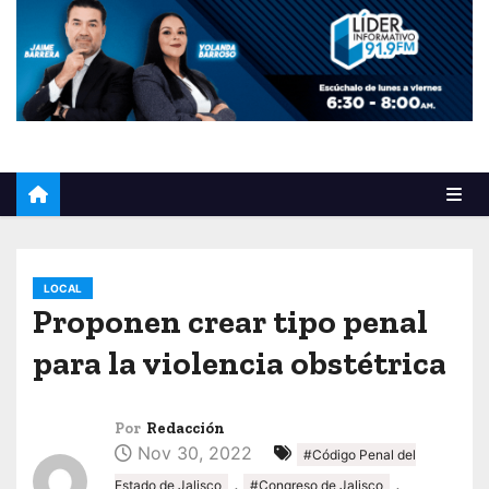
o
LOCAL
Proponen crear tipo penal
para la violencia obstétrica
Por
Redacción
Nov 30, 2022
#Código Penal del
,
,
Estado de Jalisco
#Congreso de Jalisco