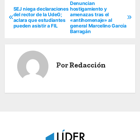
Denuncian
N
SEJ niega declaraciones
hostigamiento y
del rector de la UdeG;
amenazas tras el
a
aclara que estudiantes
«antihomenaje» al
pueden asistir a FIL
general Marcelino García
v
Barragán
e
g
Por
Redacción
a
c
i
ó
n
d