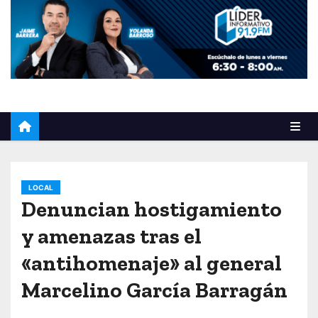
o
LOCAL
Denuncian hostigamiento
y amenazas tras el
«antihomenaje» al general
Marcelino García Barragán