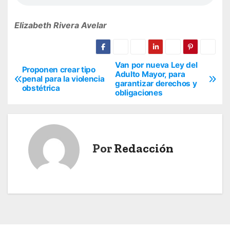
Elizabeth Rivera Avelar
Van por nueva Ley del
N
Proponen crear tipo
Adulto Mayor, para
penal para la violencia
garantizar derechos y
a
obstétrica
obligaciones
v
e
Por
Redacción
g
a
c
i