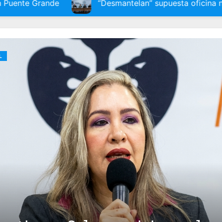
de
“Desmantelan” supuesta oficina notarial por fr
L