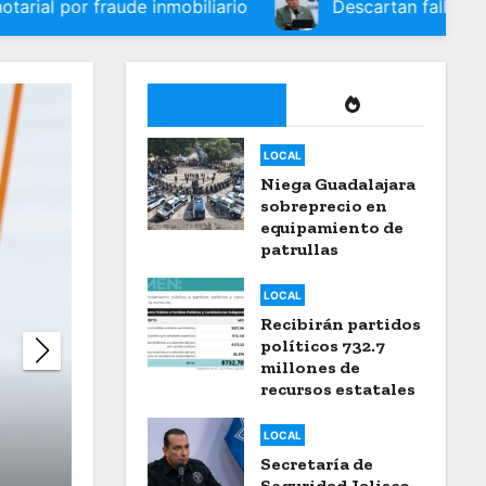
aude inmobiliario
Descartan fallas en coordinació
LOCAL
LOCAL
Niega Guadalajara
sobreprecio en
equipamiento de
patrullas
LOCAL
Recibirán partidos
políticos 732.7
millones de
recursos estatales
Lanzan programa estata
LOCAL
Secretaría de
Seguridad Jalisco