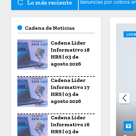
Lo más reciente
Seguridad Jalisco sin denuncias por cobros en Puente Gran
o
Cadena de Noticias
LOCA
Cadena Líder
Informativo 18
HRS | 03 de
agosto 2026
Cadena Líder
Informativo 17
HRS | 03 de
agosto 2026
Cadena Líder
 de Jalisco presión del
Informativo 16
HRS | 03 de