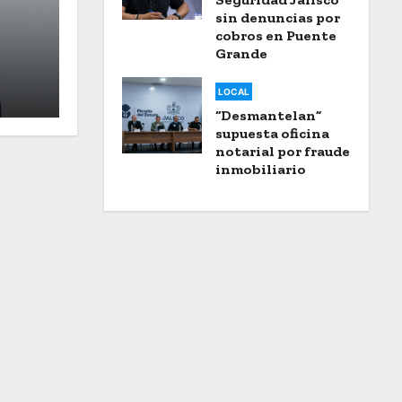
a mujeres que luchan co
sin denuncias por
cáncer
cobros en Puente
Grande
Ago 6, 2026
Rodrigo Rivas Uribe
LOCAL
“Desmantelan”
supuesta oficina
notarial por fraude
inmobiliario