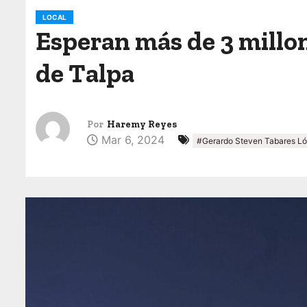
o
LOCAL
Esperan más de 3 millon
de Talpa
Por
Haremy Reyes
Mar 6, 2024
#Gerardo Steven Tabares L