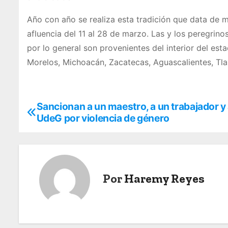
Año con año se realiza esta tradición que data de 
afluencia del 11 al 28 de marzo. Las y los peregrino
por lo general son provenientes del interior del es
Morelos, Michoacán, Zacatecas, Aguascalientes, Tla
Sancionan a un maestro, a un trabajador y 
N
UdeG por violencia de género
a
v
e
Por
Haremy Reyes
g
a