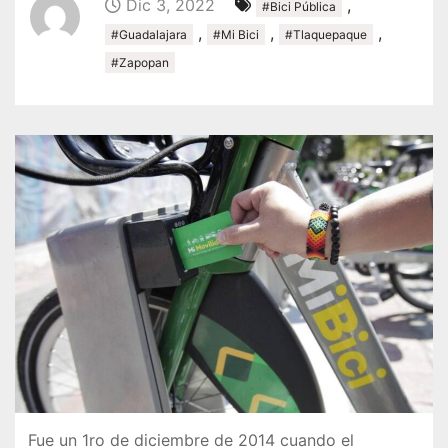
Dic 3, 2022
,
#Bici Pública
,
,
,
#Guadalajara
#Mi Bici
#Tlaquepaque
#Zapopan
Fue un 1ro de diciembre de 2014 cuando el