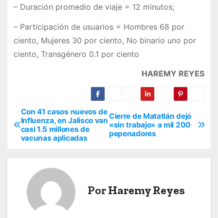
– Duración promedio de viaje = 12 minutos;
– Participación de usuarios = Hombres 68 por
ciento, Mujeres 30 por ciento, No binario uno por
ciento, Transgénero 0.1 por ciento
HAREMY REYES
Con 41 casos nuevos de
N
Cierre de Matatlán dejó
Influenza, en Jalisco van
«sin trabajo» a mil 200
casi 1.5 millones de
a
pepenadores
vacunas aplicadas
v
e
Por
Haremy Reyes
g
a