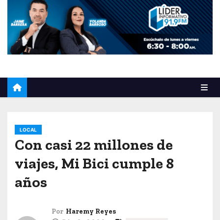
o
LOCAL
Con casi 22 millones de
viajes, Mi Bici cumple 8
años
Por
Haremy Reyes