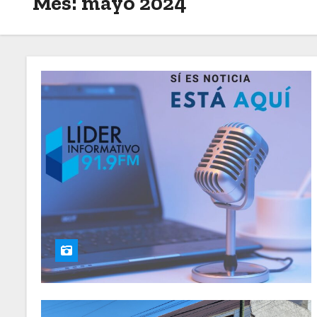
Mes:
mayo 2024
o