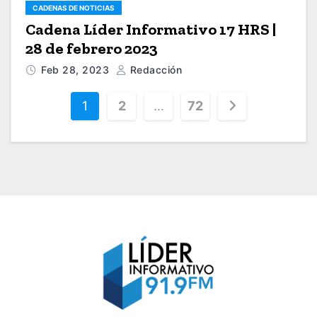
CADENAS DE NOTICIAS
Cadena Líder Informativo 17 HRS |
28 de febrero 2023
Feb 28, 2023
Redacción
P
1
2
…
72
a
g
i
n
a
c
i