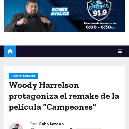
o
ESPECTÁCULOS
Woody Harrelson
protagoniza el remake de la
película “Campeones”
Por
Gabo Lozano