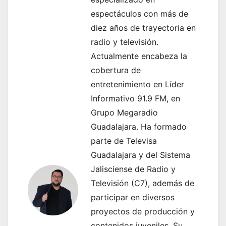
a
espectáculos con más de
c
diez años de trayectoria en
radio y televisión.
i
Actualmente encabeza la
ó
cobertura de
entretenimiento en Líder
n
Informativo 91.9 FM, en
d
Grupo Megaradio
e
Guadalajara. Ha formado
parte de Televisa
e
Guadalajara y del Sistema
n
Jalisciense de Radio y
Televisión (C7), además de
t
participar en diversos
r
proyectos de producción y
contenidos juveniles. Su