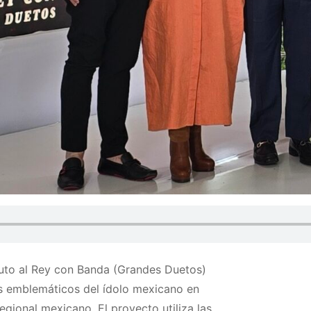
buto al Rey con Banda (Grandes Duetos)
ás emblemáticos del ídolo mexicano en
ional mexicano. El proyecto utiliza las