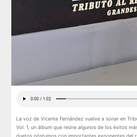
La voz de Vicente Fernández vuelve a sonar en Tri
Vol. 1, un álbum que reúne algunos de los éxitos m
duetos póstumos con importantes exponentes del reg