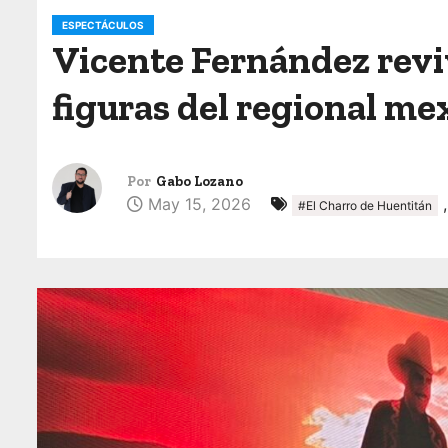
o
ESPECTÁCULOS
Vicente Fernández reviv
figuras del regional me
Por
Gabo Lozano
May 15, 2026
#El Charro de Huentitán