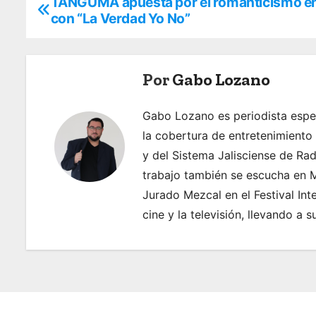
TANGUMA apuesta por el romanticismo en 
N
con “La Verdad Yo No”
a
v
Por
Gabo Lozano
e
g
Gabo Lozano es periodista espec
la cobertura de entretenimiento
a
y del Sistema Jalisciense de Ra
c
trabajo también se escucha en M
Jurado Mezcal en el Festival Int
i
cine y la televisión, llevando a 
ó
n
d