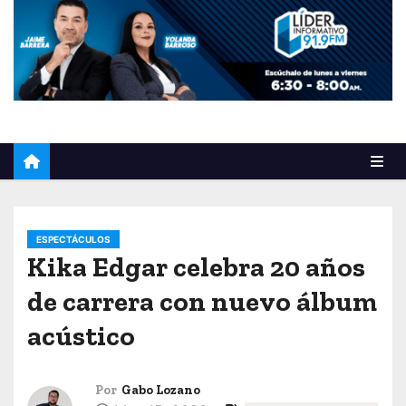
o
ESPECTÁCULOS
Kika Edgar celebra 20 años
de carrera con nuevo álbum
acústico
Por
Gabo Lozano