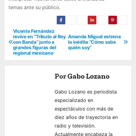
temas ante su público.
Vicente Fernández
N
revive en “Tributo al Rey
Amanda Miguel estrena
con Banda” junto a
la inédita “Cómo sabe
a
grandes figuras del
quién soy”
regional mexicano
v
e
Por
Gabo Lozano
g
Gabo Lozano es periodista
a
especializado en
c
espectáculos con más de
i
diez años de trayectoria en
radio y televisión.
ó
Actualmente encabeza la