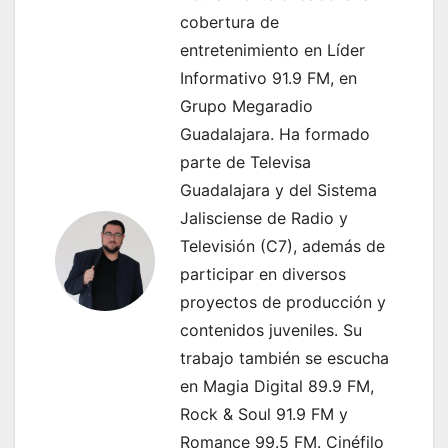
n
cobertura de
entretenimiento en Líder
d
Informativo 91.9 FM, en
e
Grupo Megaradio
Guadalajara. Ha formado
e
parte de Televisa
n
Guadalajara y del Sistema
t
Jalisciense de Radio y
Televisión (C7), además de
r
participar en diversos
a
proyectos de producción y
contenidos juveniles. Su
d
trabajo también se escucha
a
en Magia Digital 89.9 FM,
Rock & Soul 91.9 FM y
s
Romance 99.5 FM. Cinéfilo