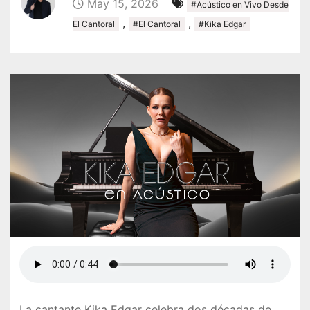
May 15, 2026
#Acústico en Vivo Desde
,
,
El Cantoral
#El Cantoral
#Kika Edgar
La cantante Kika Edgar celebra dos décadas de