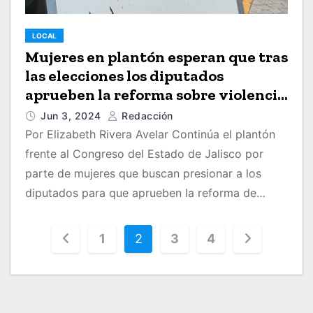
LOCAL
Mujeres en plantón esperan que tras
las elecciones los diputados
aprueben la reforma sobre violencia
vicaria
Jun 3, 2024
Redacción
Por Elizabeth Rivera Avelar Continúa el plantón
frente al Congreso del Estado de Jalisco por
parte de mujeres que buscan presionar a los
diputados para que aprueben la reforma de…
P
1
2
3
4
a
g