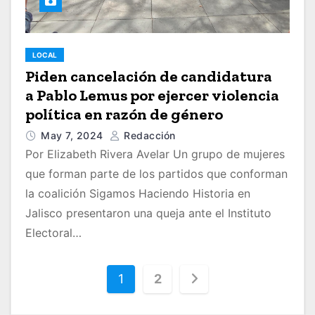
LOCAL
Piden cancelación de candidatura
a Pablo Lemus por ejercer violencia
política en razón de género
May 7, 2024
Redacción
Por Elizabeth Rivera Avelar Un grupo de mujeres
que forman parte de los partidos que conforman
la coalición Sigamos Haciendo Historia en
Jalisco presentaron una queja ante el Instituto
Electoral…
P
1
2
a