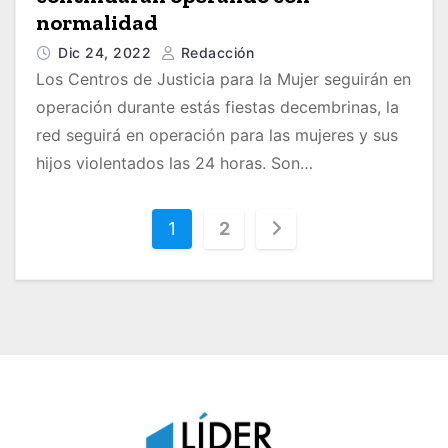
normalidad
Dic 24, 2022
Redacción
Los Centros de Justicia para la Mujer seguirán en
operación durante estás fiestas decembrinas, la
red seguirá en operación para las mujeres y sus
hijos violentados las 24 horas. Son…
P
1
2
a
g
i
n
a