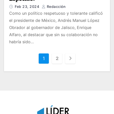
Feb 23, 2024
Redacción
Como un político respetuoso y tolerante calificó
el presidente de México, Andrés Manuel López
Obrador al gobernador de Jalisco, Enrique
Alfaro, al destacar que sin su colaboración no
habría sido…
P
1
2
a
g
i
n
a