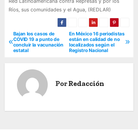
Red Latinoamericana contra Represas y por los
Ríos, sus comunidades y el Agua, (REDLAR)
Bajan los casos de
En México 16 periodistas
N
COVID 19 a punto de
están en calidad de no
concluir la vacunación
localizados según el
a
estatal
Registro Nacional
v
e
Por
Redacción
g
a
c
i
ó