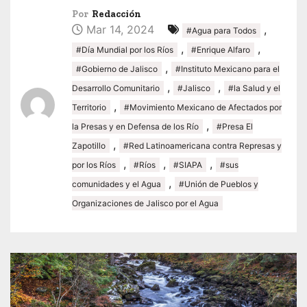
Por
Redacción
Mar 14, 2024
,
#Agua para Todos
,
,
#Día Mundial por los Ríos
#Enrique Alfaro
,
#Gobierno de Jalisco
#Instituto Mexicano para el
,
,
Desarrollo Comunitario
#Jalisco
#la Salud y el
,
Territorio
#Movimiento Mexicano de Afectados por
,
la Presas y en Defensa de los Río
#Presa El
,
Zapotillo
#Red Latinoamericana contra Represas y
,
,
,
por los Ríos
#Ríos
#SIAPA
#sus
,
comunidades y el Agua
#Unión de Pueblos y
Organizaciones de Jalisco por el Agua