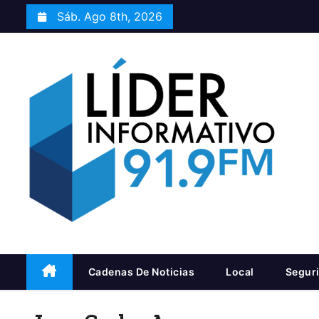
S
Sáb. Ago 8th, 2026
a
l
t
a
r
a
l
c
o
n
t
e
n
Cadenas De Noticias
Local
Segur
i
d