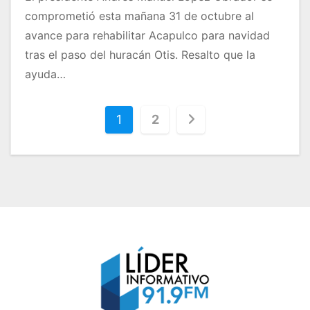
comprometió esta mañana 31 de octubre al
avance para rehabilitar Acapulco para navidad
tras el paso del huracán Otis. Resalto que la
ayuda…
P
1
2
a
g
i
n
a
c