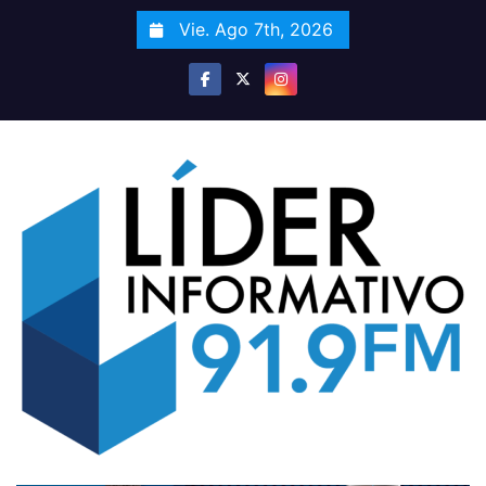
S
Vie. Ago 7th, 2026
a
l
t
a
r
a
l
c
o
n
t
e
n
i
d