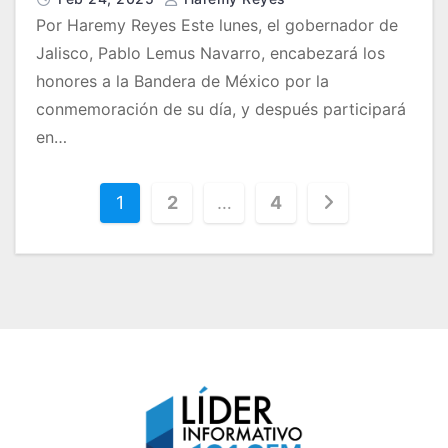
Por Haremy Reyes Este lunes, el gobernador de
Jalisco, Pablo Lemus Navarro, encabezará los
honores a la Bandera de México por la
conmemoración de su día, y después participará
en…
P
1
2
…
4
a
g
i
n
a
c