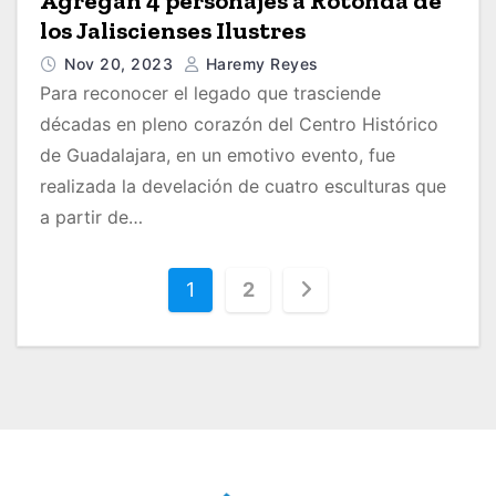
Agregan 4 personajes a Rotonda de
los Jaliscienses Ilustres
Nov 20, 2023
Haremy Reyes
Para reconocer el legado que trasciende
décadas en pleno corazón del Centro Histórico
de Guadalajara, en un emotivo evento, fue
realizada la develación de cuatro esculturas que
a partir de…
P
1
2
a
g
i
n