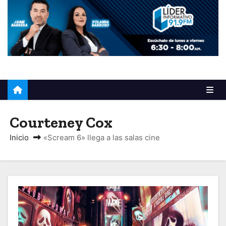
o
Courteney Cox
Inicio
«Scream 6» llega a las salas cine