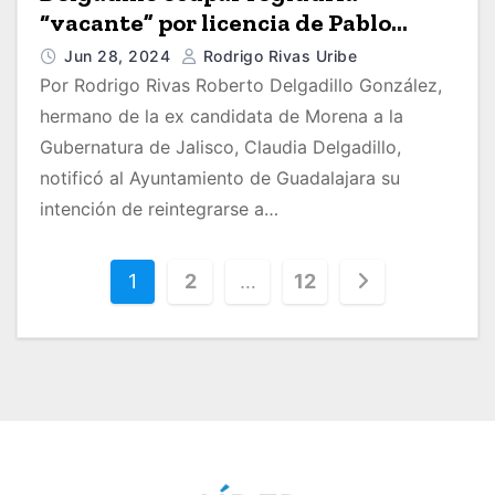
“vacante” por licencia de Pablo
Lemus
Jun 28, 2024
Rodrigo Rivas Uribe
Por Rodrigo Rivas Roberto Delgadillo González,
hermano de la ex candidata de Morena a la
Gubernatura de Jalisco, Claudia Delgadillo,
notificó al Ayuntamiento de Guadalajara su
intención de reintegrarse a…
P
1
2
…
12
a
g
i
n