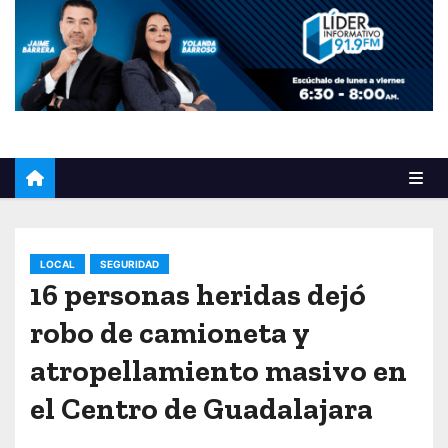
o
LOCAL
SEGURIDAD
16 personas heridas dejó
robo de camioneta y
atropellamiento masivo en
el Centro de Guadalajara