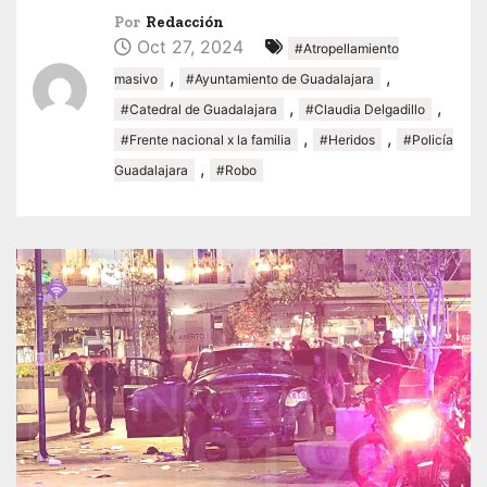
Por
Redacción
Oct 27, 2024
#Atropellamiento
,
,
masivo
#Ayuntamiento de Guadalajara
,
,
#Catedral de Guadalajara
#Claudia Delgadillo
,
,
#Frente nacional x la familia
#Heridos
#Policía
,
Guadalajara
#Robo