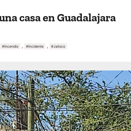
 una casa en Guadalajara
,
,
,
#Incendio
#Incidente
#Jalisco