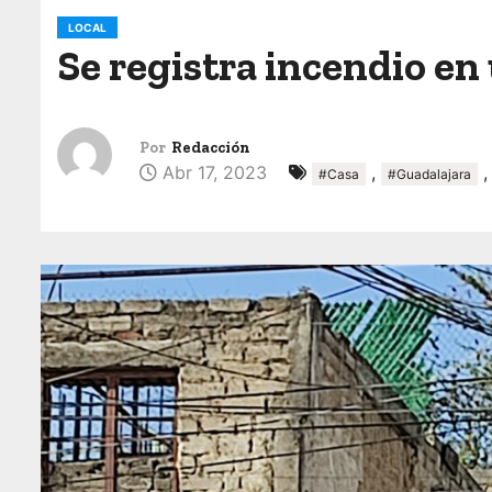
o
LOCAL
Se registra incendio en
Por
Redacción
Abr 17, 2023
,
#Casa
#Guadalajara