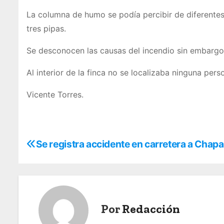
La columna de humo se podía percibir de diferentes
tres pipas.
Se desconocen las causas del incendio sin embargo 
Al interior de la finca no se localizaba ninguna pers
Vicente Torres.
N
Se registra accidente en carretera a Chapa
a
v
e
Por
Redacción
g