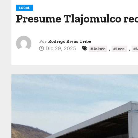
o
LOCAL
Presume Tlajomulco rec
Por
Rodrigo Rivas Uribe
Dic 29, 2025
,
,
#Jalisco
#Local
#N