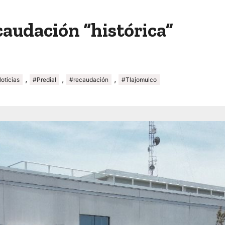
audación “histórica”
,
,
,
oticias
#Predial
#recaudación
#Tlajomulco