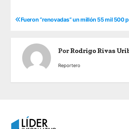
N
Fueron “renovadas” un millón 55 mil 500 p
a
v
Por
Rodrigo Rivas Uri
e
g
Reportero
a
c
i
ó
n