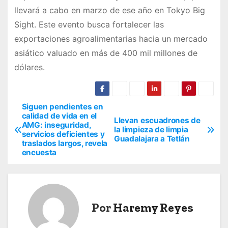
llevará a cabo en marzo de ese año en Tokyo Big
Sight. Este evento busca fortalecer las
exportaciones agroalimentarias hacia un mercado
asiático valuado en más de 400 mil millones de
dólares.
Siguen pendientes en
N
calidad de vida en el
Llevan escuadrones de
AMG: inseguridad,
a
la limpieza de limpia
servicios deficientes y
Guadalajara a Tetlán
traslados largos, revela
v
encuesta
e
g
Por
Haremy Reyes
a