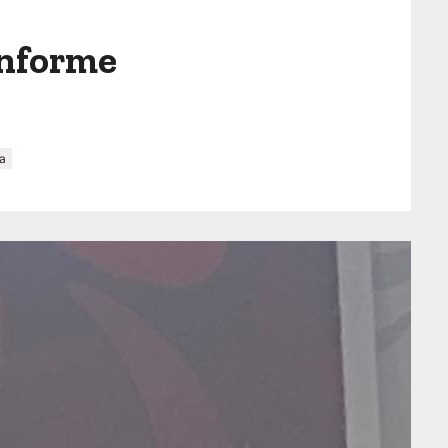
informe
a