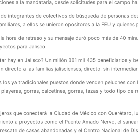
iones a la mandataria, desde solicitudes para el campo has
nas de integrantes de colectivos de búsqueda de personas d
miliares, a ellos se unieron opositores a la FEU y quienes p
edia hora de retraso y su mensaje duró poco más de 40 mi
yectos para Jalisco.
ar hay en Jalisco? Un millón 881 mil 435 beneficiarios y be
directo a las familias jaliscienses, directo, sin intermediar
s los ya tradicionales puestos donde venden peluches con l
layeras, gorras, calcetines, gorras, tazas y todo tipo de
eros que conectará la Ciudad de México con Querétaro, lu
miento a proyectos como el Puente Amado Nervo, el saneami
el rescate de casas abandonadas y el Centro Nacional de D