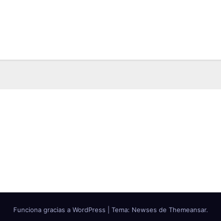
Funciona gracias a WordPress
|
Tema: Newses de
Themeansar
.