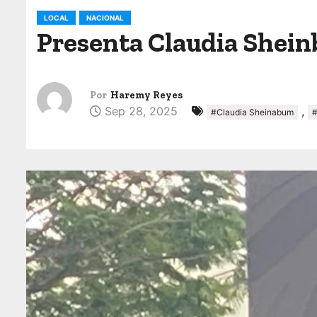
o
LOCAL
NACIONAL
Presenta Claudia Shein
Por
Haremy Reyes
Sep 28, 2025
,
#Claudia Sheinabum