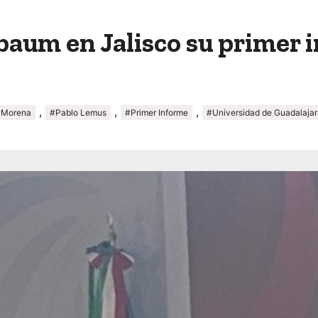
baum en Jalisco su primer 
,
,
,
#Morena
#Pablo Lemus
#Primer Informe
#Universidad de Guadalajar