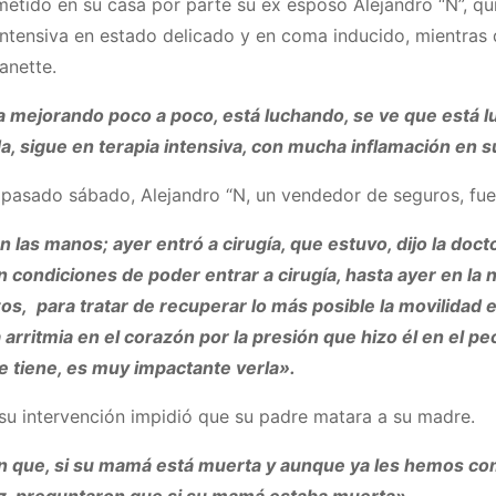
metido en su casa por parte su ex esposo Alejandro “N”, qui
 intensiva en estado delicado y en coma inducido, mientras 
 Janette.
a mejorando poco a poco, está luchando, se ve que está 
da, sigue en terapia intensiva, con mucha inflamación en 
l pasado sábado, Alejandro “N, un vendedor de seguros, fu
en las manos; ayer entró a cirugía, que estuvo, dijo la do
 condiciones de poder entrar a cirugía, hasta ayer en la n
zos, para tratar de recuperar lo más posible la movilida
 arritmia en el corazón por la presión que hizo él en el p
e tiene, es muy impactante verla».
 su intervención impidió que su padre matara a su madre.
n que, si su mamá está muerta y aunque ya les hemos c