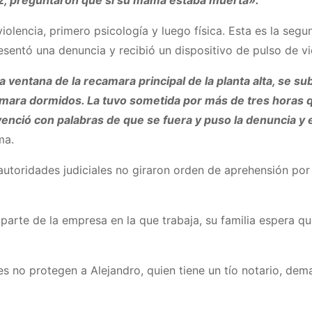
vez, preguntaron que si su mamá estaba muerta».
olencia, primero psicología y luego física. Esta es la segu
presentó una denuncia y recibió un dispositivo de pulso de
a ventana de la recamara principal de la planta alta, se sub
camara dormidos. La tuvo sometida por más de tres horas 
nvenció con palabras de que se fuera y puso la denuncia y 
ma.
utoridades judiciales no giraron orden de aprehensión por l
arte de la empresa en la que trabaja, su familia espera qu
des no protegen a Alejandro, quien tiene un tío notario, de