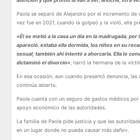
atención y que pronto la van a ver, anoche, otra 
Paola se separó de Alejandro por el incremento de vi
vez fue en 2021, cuando la golpeó y la violó, ella 
«Él se metió a la casa un día en la madrugada, por l
apareció, estaba ella dormida, los niños en su re
sexual; también ahí intentó a ahorcarla. Ella lo co
dictaminó el divorcio»
, narró la hermana de la vícti
En esa ocasión, aun cuando presentó denuncia, las a
continúa abierto.
Paola cuenta con un seguro de gastos médicos por p
apoyo económico de las autoridades.
La familia de Paola pide justicia y que las autorida
en un lugar donde no pueda causar más daño».