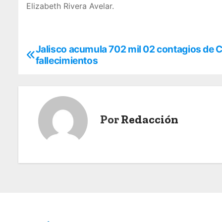
Elizabeth Rivera Avelar.
Jalisco acumula 702 mil 02 contagios de C
N
fallecimientos
a
v
e
Por
Redacción
g
a
c
i
ó