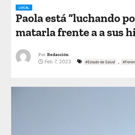
o
LOCAL
Paola está “luchando po
matarla frente a a sus h
Por
Redacción
Feb 7, 2023
,
#Estado de Salud
#Femin