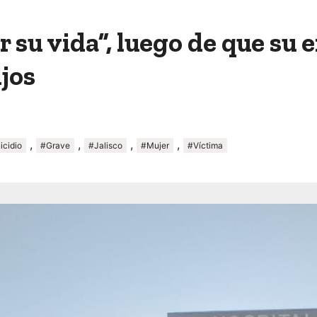
r su vida”, luego de que su
ijos
,
,
,
,
icidio
#Grave
#Jalisco
#Mujer
#Víctima