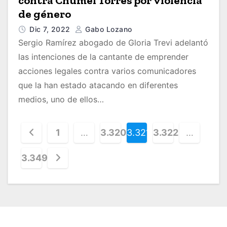
contra Chumel Torres por violencia
de género
Dic 7, 2022
Gabo Lozano
Sergio Ramírez abogado de Gloria Trevi adelantó
las intenciones de la cantante de emprender
acciones legales contra varios comunicadores
que la han estado atacando en diferentes
medios, uno de ellos…
P
1
…
3.320
3.321
3.322
…
a
3.349
g
i
n