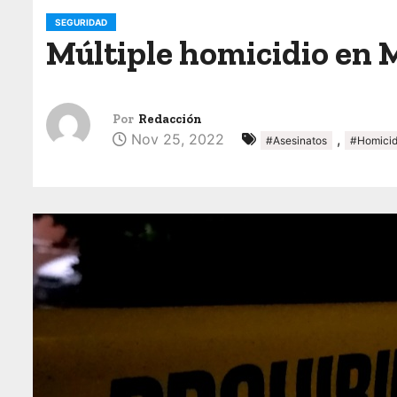
o
SEGURIDAD
Múltiple homicidio en 
Por
Redacción
Nov 25, 2022
,
#Asesinatos
#Homicid