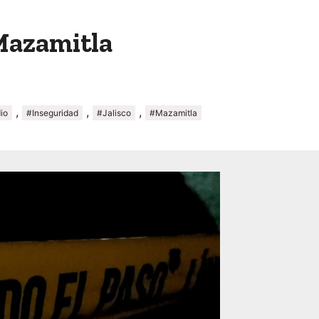
Mazamitla
,
,
,
io
#Inseguridad
#Jalisco
#Mazamitla