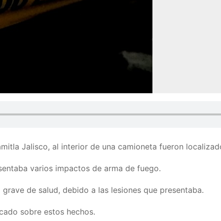
itla Jalisco, al interior de una camioneta fueron localiza
esentaba varios impactos de arma de fuego.
grave de salud, debido a las lesiones que presentaba.
icado sobre estos hechos.