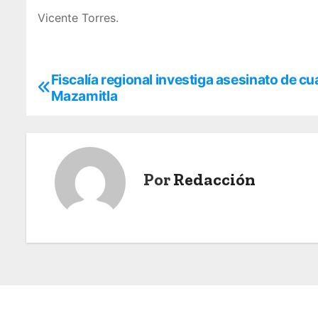
Vicente Torres.
Fiscalía regional investiga asesinato de c
N
Mazamitla
a
v
e
Por
Redacción
g
a
c
i
ó