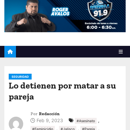
o
SEGURIDAD
Lo detienen por matar a su
pareja
Por
Redacción
Feb 9, 2023
,
#Asesinato
,
,
,
#Feminicidio
#Jalisco
#Pareja