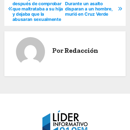
N
después de comprobar
Durante un asalto
que maltrataba a su hija
disparan a un hombre,
a
y dejaba que la
murió en Cruz Verde
abusaran sexualmente
v
e
g
Por
Redacción
a
c
i
ó
n
d
e