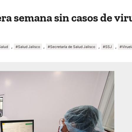
era semana sin casos de vir
,
,
,
,
Salud
#Salud Jalisco
#Secretaría de Salud Jalisco
#SSJ
#Viruel