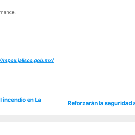
emance.
://mpox.jalisco.gob.mx/
l incendio en La
Reforzarán la seguridad a