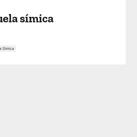
uela símica
a Símica