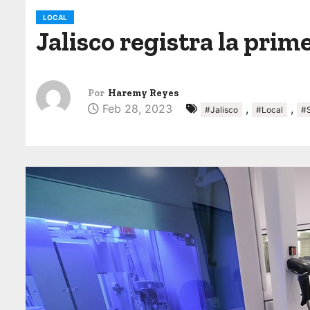
o
LOCAL
Jalisco registra la prim
Por
Haremy Reyes
Feb 28, 2023
,
,
#Jalisco
#Local
#