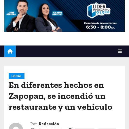
o
LOCAL
En diferentes hechos en
Zapopan, se incendió un
restaurante y un vehículo
Por
Redacción