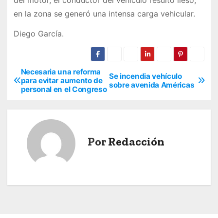
del motor, el conductor del vehículo resultó ileso,
en la zona se generó una intensa carga vehicular.
Diego García.
Necesaria una reforma
N
Se incendia vehículo
para evitar aumento de
sobre avenida Américas
personal en el Congreso
a
v
e
Por
Redacción
g
a
c
i