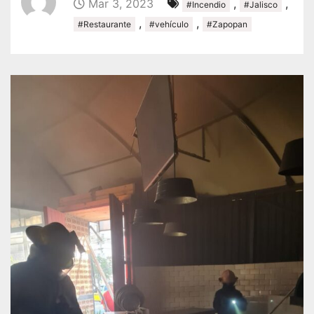
Mar 3, 2023
,
,
#Incendio
#Jalisco
,
,
#Restaurante
#vehículo
#Zapopan