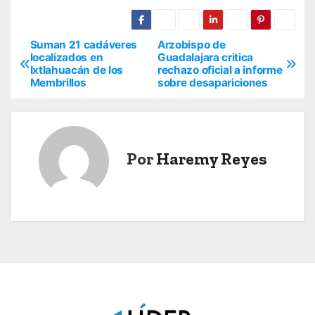
Suman 21 cadáveres
Arzobispo de
N
localizados en
Guadalajara critica
Ixtlahuacán de los
rechazo oficial a informe
a
Membrillos
sobre desapariciones
v
e
Por
Haremy Reyes
g
a
c
i
ó
n