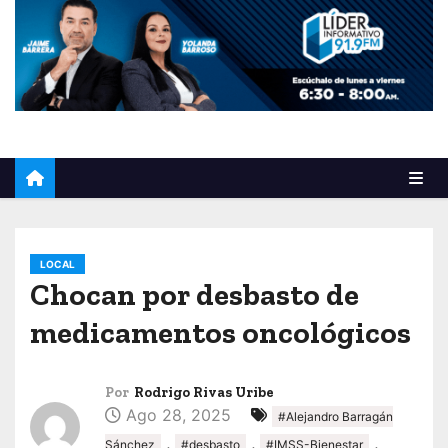
o
LOCAL
Chocan por desbasto de
medicamentos oncológicos
Por
Rodrigo Rivas Uribe
Ago 28, 2025
#Alejandro Barragán
,
,
,
Sánchez
#desbasto
#IMSS-Bienestar