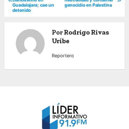
a
Guadalajara; cae un
genocidio en Palestina
detenido
v
e
Por
Rodrigo Rivas
g
Uribe
a
Reportero
c
i
ó
n
d
e