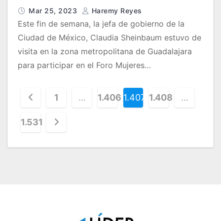
Mar 25, 2023
Haremy Reyes
Este fin de semana, la jefa de gobierno de la
Ciudad de México, Claudia Sheinbaum estuvo de
visita en la zona metropolitana de Guadalajara
para participar en el Foro Mujeres…
P
1
…
1.406
1.407
1.408
…
a
1.531
g
i
n
a
c