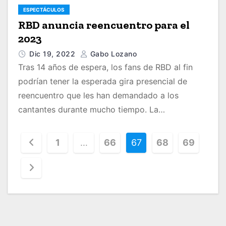
ESPECTÁCULOS
RBD anuncia reencuentro para el
2023
Dic 19, 2022
Gabo Lozano
Tras 14 años de espera, los fans de RBD al fin
podrían tener la esperada gira presencial de
reencuentro que les han demandado a los
cantantes durante mucho tiempo. La…
P
1
…
66
67
68
69
a
g
i
n