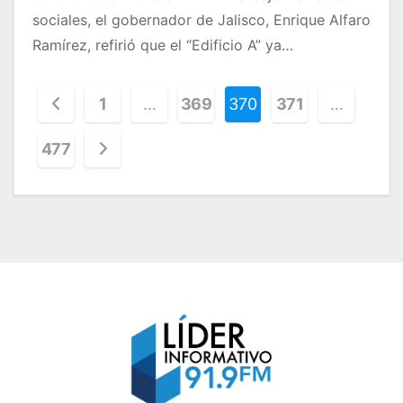
sociales, el gobernador de Jalisco, Enrique Alfaro
Ramírez, refirió que el “Edificio A” ya…
P
1
…
369
370
371
…
a
477
g
i
n
a
c
i
ó