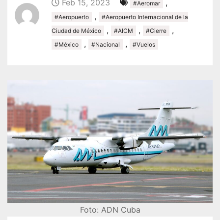
Feb 15, 2023
,
#Aeromar
,
#Aeropuerto
#Aeropuerto Internacional de la
,
,
,
Ciudad de México
#AICM
#Cierre
,
,
#México
#Nacional
#Vuelos
Foto: ADN Cuba