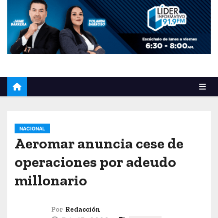
o
NACIONAL
Aeromar anuncia cese de
operaciones por adeudo
millonario
Por
Redacción