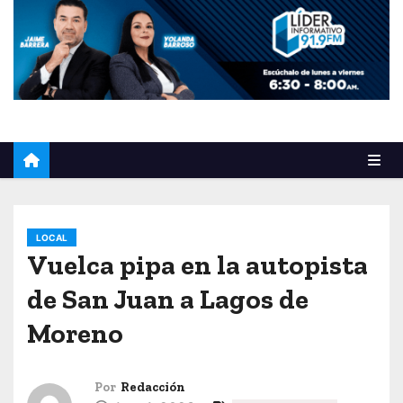
o
LOCAL
Vuelca pipa en la autopista
de San Juan a Lagos de
Moreno
Por
Redacción