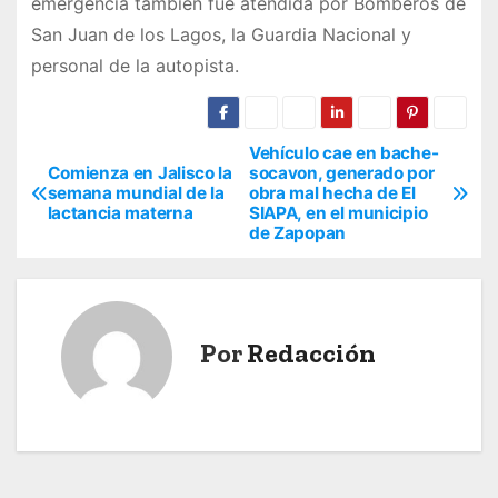
emergencia también fue atendida por Bomberos de
San Juan de los Lagos, la Guardia Nacional y
personal de la autopista.
Vehículo cae en bache-
N
Comienza en Jalisco la
socavon, generado por
semana mundial de la
obra mal hecha de El
a
lactancia materna
SIAPA, en el municipio
de Zapopan
v
e
g
Por
Redacción
a
c
i