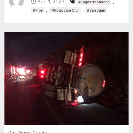
Ago 1, 2023
,
#Lagos de Moreno
,
,
#Pipa
#Protección Civil
#San Juan
Por Diego García