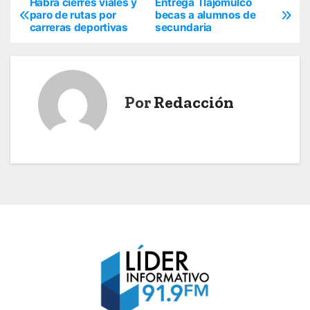
Habrá cierres viales y
Entrega Tlajomulco
N
paro de rutas por
becas a alumnos de
carreras deportivas
secundaria
a
v
e
Por
Redacción
g
a
c
i
ó
n
d