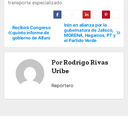
transporte especializado.
Irán en alianza por la
N
Recibirá Congreso
gubernatura de Jalisco,
quinto informe de
MORENA, Hagamos, PT y
a
gobierno de Alfaro
el Partido Verde
v
e
Por
Rodrigo Rivas
Uribe
g
a
Reportero
c
i
ó