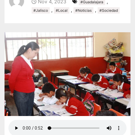
Nov 4, 2023
,
#Guadalajara
,
,
,
#Jalisco
#Local
#Noticias
#Sociedad