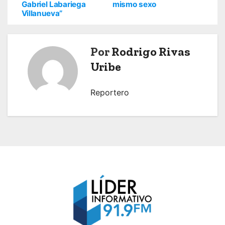
Gabriel Labariega
mismo sexo
v
Villanueva”
e
Por
Rodrigo Rivas
g
Uribe
a
c
Reportero
i
ó
n
d
e
e