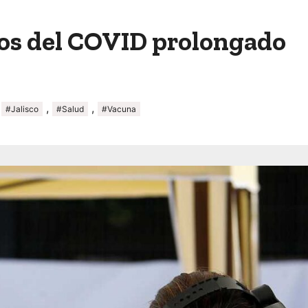
tos del COVID prolongado
,
,
,
#Jalisco
#Salud
#Vacuna