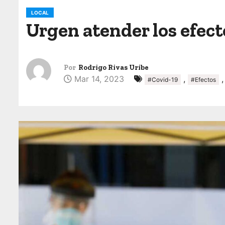
o
LOCAL
Urgen atender los efec
Por
Rodrigo Rivas Uribe
Mar 14, 2023
,
#Covid-19
#Efectos