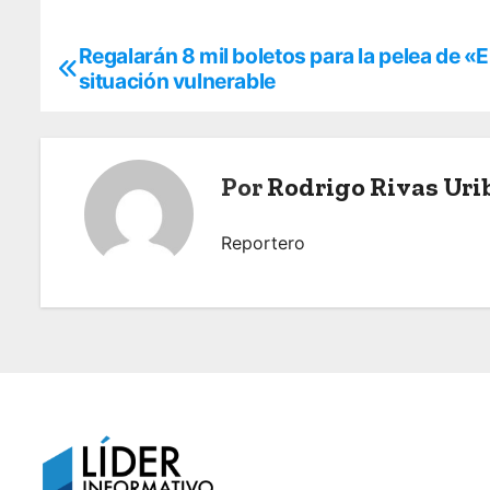
Regalarán 8 mil boletos para la pelea de «
N
situación vulnerable
a
v
Por
Rodrigo Rivas Uri
e
g
Reportero
a
c
i
ó
n